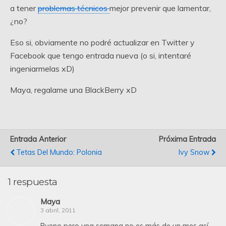
a tener
problemas técnicos
mejor prevenir que lamentar,
¿no?
Eso si, obviamente no podré actualizar en Twitter y
Facebook que tengo entrada nueva (o si, intentaré
ingeniarmelas xD)
Maya, regalame una BlackBerry xD
Entrada Anterior
Próxima Entrada
Tetas Del Mundo: Polonia
Ivy Snow
1 respuesta
Maya
3 abril, 2011
Bueno pero una semana no es más de un mes así